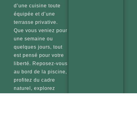
d’une cuisine toute
équipée et d’une
terrasse privative.
Que vous veniez pour
une semaine ou
quelques jours, tout
est pensé pour votre
liberté. Reposez-vous
au bord de la piscine,
profitez du cadre
naturel, explorez
l’Ardèche, faites du
sport ou pique-niquez
au bord de la rivière
« Le Doux ».
Le Domaine de