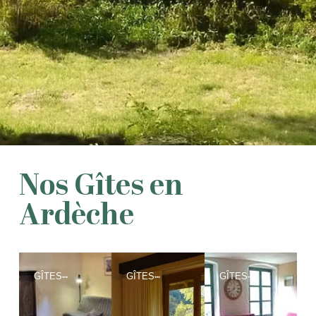
Nos Gîtes en
Ardèche
GÎTES
GÎTES
GÎTES