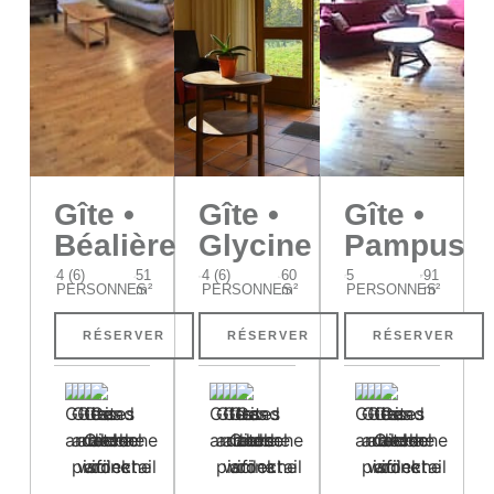
Gîte •
Gîte •
Gîte •
Béalière
Glycine
Pampus
4 (6)
51
4 (6)
60
5
91
PERSONNES
m²
PERSONNES
m²
PERSONNES
m²
RÉSERVER
RÉSERVER
RÉSERVER