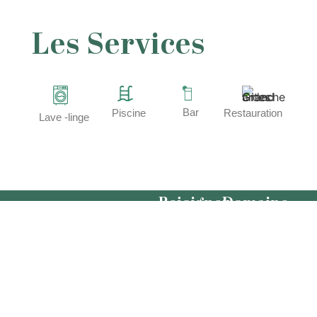
Les Services
Bar
Piscine
Restauration
Lave -linge
Rejoignez-
Domaine
nous
de
Clarat
Nous
Chez Pont
contacter
Clara –
04 75 06
Coiret,
00 49
07520
contact@domainedeclarat.com
Lafarre